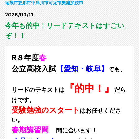
瑞浪市
恵那市
中津川市
可児市
美濃加茂市
2026/03/11
今年も的中！リードテキストはすごい
ぞ！！
R８年度
春
公立高校
入試
【愛知・岐阜】
でも、
『的中！』
リードのテキストは
だら
けです。
受験勉強のスタート
はお任せくださ
い。
春期講習間
間に合います！