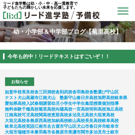
リード進学塾は幼・小・中・高一貫教育で
子どもたちの輝かしい未来を応援します。
幼・小学部＆中学部ブログ【菊里高校】
今年も的中！リードテキストはすごいぞ！！
お知らせ
如意申校
長良校舎
三田洞校舎
則武校舎
羽島校舎
塾選び
守山区
テスト
犬山
高蔵寺
江南
犬山 塾
新守山
春日井高校
旭野高校
岐阜県
愛知県
高校入試
春期講習
幼児
小学生
中学生
集団授業
個別指導
無料体験
千種高校
菊里高校
向陽高校
一宮高校
明和高校
旭丘高校
江南高校
可児高校
関高校
恵那高校
多治見北高校
大垣東高校
大垣北高校
各務原西高校
加納高校
岐山高校
長良高校
岐阜高校
岐阜北高校
英語
江南市
名古屋市守山区
犬山市
春日井市
岐阜市
大垣市
瑞穂市
本巣
羽島市
各務原市
美濃市
関市
多治見市
土岐市