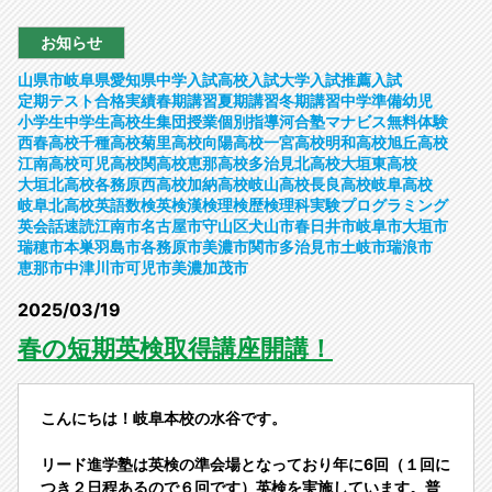
お知らせ
山県市
岐阜県
愛知県
中学入試
高校入試
大学入試
推薦入試
定期テスト
合格実績
春期講習
夏期講習
冬期講習
中学準備
幼児
小学生
中学生
高校生
集団授業
個別指導
河合塾マナビス
無料体験
西春高校
千種高校
菊里高校
向陽高校
一宮高校
明和高校
旭丘高校
江南高校
可児高校
関高校
恵那高校
多治見北高校
大垣東高校
大垣北高校
各務原西高校
加納高校
岐山高校
長良高校
岐阜高校
岐阜北高校
英語
数検
英検
漢検
理検
歴検
理科実験
プログラミング
英会話
速読
江南市
名古屋市守山区
犬山市
春日井市
岐阜市
大垣市
瑞穂市
本巣
羽島市
各務原市
美濃市
関市
多治見市
土岐市
瑞浪市
恵那市
中津川市
可児市
美濃加茂市
2025/03/19
春の短期英検取得講座開講！
こんにちは！岐阜本校の水谷です。
リード進学塾は英検の準会場となっており年に6回（１回に
つき２日程あるので６回です）英検を実施しています。普