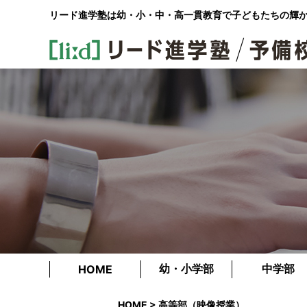
リード進学塾は幼・小・中・高一貫教育で
子どもたちの輝
幼・小学部
中学部
HOME
HOME
> 高等部（映像授業）