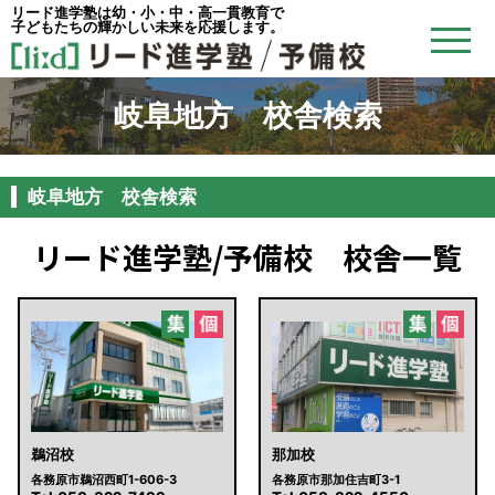
リード進学塾は幼・小・中・高一貫教育で
子どもたちの輝かしい未来を応援します。
岐阜地方 校舎検索
岐阜地方 校舎検索
リード進学塾/予備校 校舎一覧
鵜沼校
那加校
各務原市鵜沼西町1-606-3
各務原市那加住吉町3-1