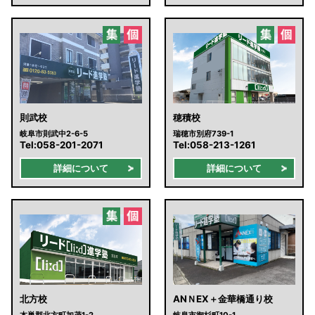
則武校
穂積校
岐阜市則武中2-6-5
瑞穂市別府739-1
Tel:
058-201-2071
Tel:
058-213-1261
詳細について
詳細について
北方校
ANＮEX＋金華橋通り校