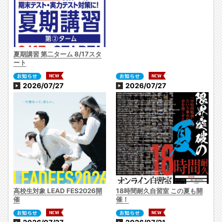
夏期講習 第二ターム 8/17スタ
ート
2026/07/27
2026/07/27
高校生対象 LEAD FES2026開
18時間耐久自習室 この夏も開
催
催！