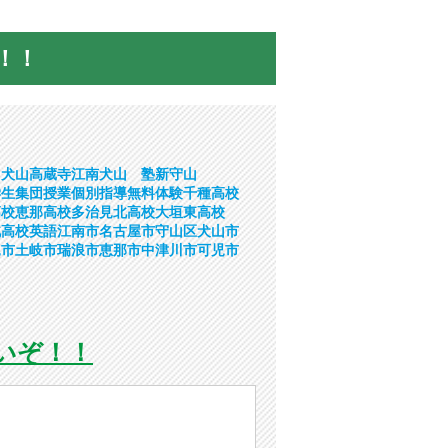
！！
ト
犬山
高蔵寺
江南
犬山 塾
新守山
学生
集団授業
個別指導
無料体験
千種高校
高校
恵那高校
多治見北高校
大垣東高校
北高校
英語
江南市
名古屋市守山区
犬山市
見市
土岐市
瑞浪市
恵那市
中津川市
可児市
いぞ！！