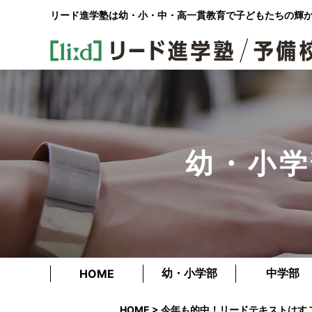
リード進学塾は幼・小・中・高一貫教育で
子どもたちの輝
幼・小学
幼・小学部
中学部
HOME
HOME
> 今年も的中！リードテキストはす