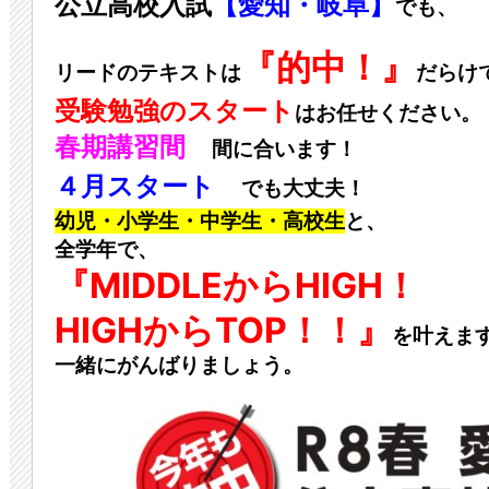
公立高校
入試
【愛知・岐阜】
でも、
『的中！』
リードのテキストは
だらけ
受験勉強のスタート
はお任せください。
春期講習間
間に合います！
４月スタート
でも大丈夫！
幼児・小学生・中学生・高校生
と、
全学年で、
『MIDDLEからHIGH！
HIGHからTOP！！』
を叶えま
一緒にがんばりましょう。