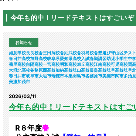
今年も的中！リードテキストはすごいぞ
お知らせ
如意申校
長良校舎
三田洞校舎
則武校舎
羽島校舎
塾選び
守山区
テス
春日井高校
旭野高校
岐阜県
愛知県
高校入試
春期講習
幼児
小学生
中
菊里高校
向陽高校
一宮高校
明和高校
旭丘高校
江南高校
可児高校
関
大垣北高校
各務原西高校
加納高校
岐山高校
長良高校
岐阜高校
岐阜
春日井市
岐阜市
大垣市
瑞穂市
本巣
羽島市
各務原市
美濃市
関市
多治
美濃加茂市
2026/03/11
今年も的中！リードテキストはすご
R８年度
春