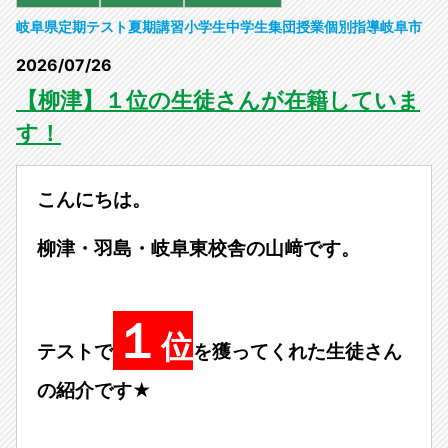
岐阜県
定期テスト
夏期講習
小学生
中学生
集団授業
個別指導
岐阜市
2026/07/26
【柳津】１位の生徒さんが在籍していま
す！
こんにちは。
柳津・羽島・岐阜東校舎の山﨑です。
１
位
テストで
を獲ってくれた生徒さん
の紹介です★