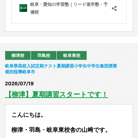
柳津校
羽島校
岐阜東校
岐阜県
高校入試
定期テスト
夏期講習
小学生
中学生
集団授業
個別指導
岐阜市
2026/07/19
【柳津】夏期講習スタートです！
こんにちは。
柳津・羽島・岐阜東校舎の山﨑です。