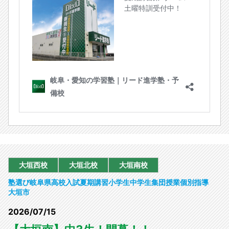
大垣西校
大垣北校
大垣南校
塾選び
岐阜県
高校入試
夏期講習
小学生
中学生
集団授業
個別指導
大垣市
2026/07/15