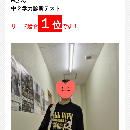
Hさん
中２学力診断テスト
１
位
リード総合
です！