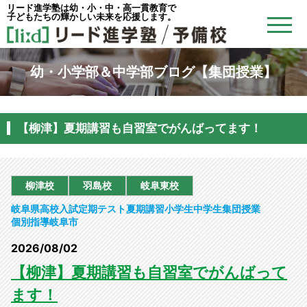
リード進学塾は幼・小・中・高一貫教育で
子どもたちの輝かしい未来を応援します。
幼・小学部＆中学部ブログ【集団授業】
【柳津】夏期講習も自習室でがんばってます！
柳津校
羽島校
岐阜東校
岐阜県
高校入試
定期テスト
夏期講習
小学生
中学生
集団授業
個別指導
岐阜市
2026/08/02
【柳津】夏期講習も自習室でがんばって
ます！