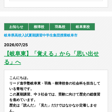
お知らせ
柳津校
羽島校
岐阜東校
岐阜県
高校入試
夏期講習
中学生
集団授業
岐阜市
2026/07/25
【岐阜東】「覚える」から「思い出せ
る」へ
こんにちは。
リード進学塾岐阜東・羽島・柳津校舎の社会科を担当して
いる青地です。
この夏期講習、中３社会では、受験に向けて歴史の総復習
を進めています。
歴史は「読んだ」「見た」だけではなかなか定着しませ
ん。