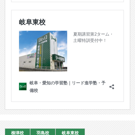
柳津校
羽島校
岐阜東校