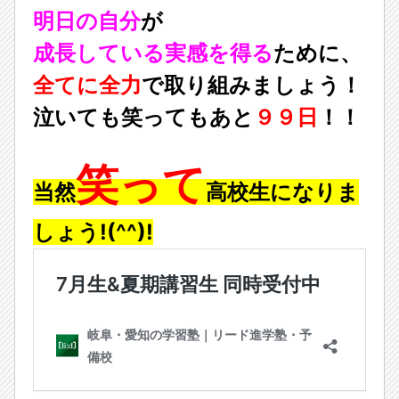
明日の自分
が
成長している実感を得る
ために、
全てに全力
で取り組みましょう！
泣いても笑ってもあと
９９日
！！
笑って
当然
高校生になりま
しょう!(^^)!