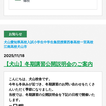
お知らせ
犬山
愛知県
高校入試
小学生
中学生
集団授業
西春高校
一宮高校
江南高校
犬山市
2025/11/18
【犬山】冬期講習公開説明会のご案内
こんにちは、犬山校舎です。
今年も冬休みが近づき、冬期講習のお問い合わせをたくさ
んいただく季節になりました。
当校では、冬期講習の公開説明会を下記の日程で開催いた
します。