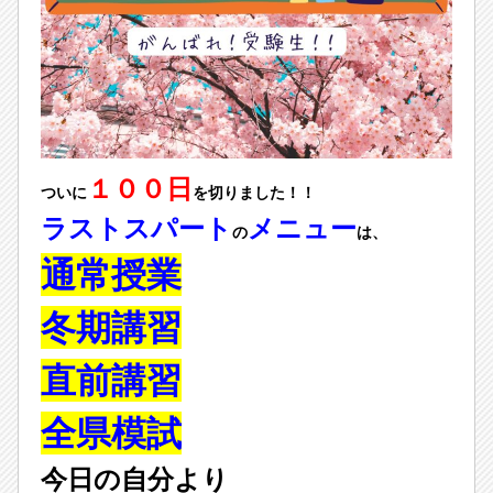
１００日
ついに
を切りました！！
ラストスパート
メニュー
の
は、
通常授業
冬期講習
直前講習
全県模試
今日の自分より