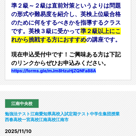
準２級～２級は直前対策というよりは問題
の形式や難易度を紹介し、英検上位級合格
のために何をするべきかを指導するクラス
です。英検３級に受かって
準２級以上にこ
れから挑戦する方におすすめ
の講座です。
現在申込受付中です！ご興味ある方は下記
のリンクからぜひお申込みください。
https://forms.gle/mJm8HzuHjZQNFa88A
江南中央校
勉強法
テスト
江南
愛知県
高校入試
定期テスト
中学生
集団授業
西春高校
一宮高校
江南高校
江南市
2025/11/10