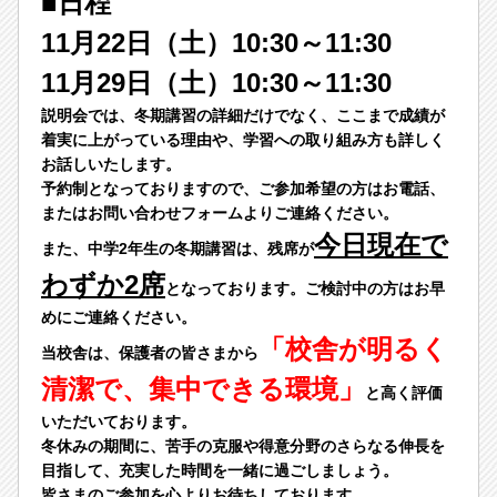
■日程
11月22日（土）10:30～11:30
11月29日（土）10:30～11:30
説明会では、冬期講習の詳細だけでなく、ここまで成績が
着実に上がっている理由や、学習への取り組み方も詳しく
お話しいたします。
予約制となっておりますので、ご参加希望の方はお電話、
またはお問い合わせフォームよりご連絡ください。
今日現在で
また、中学2年生の冬期講習は、残席が
わずか2席
となっております。ご検討中の方はお早
めにご連絡ください。
「校舎が明るく
当校舎は、保護者の皆さまから
清潔で、集中できる環境」
と高く評価
いただいております。
冬休みの期間に、苦手の克服や得意分野のさらなる伸長を
目指して、充実した時間を一緒に過ごしましょう。
皆さまのご参加を心よりお待ちしております。