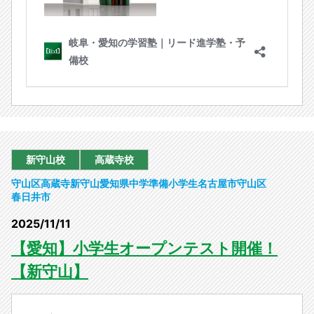
新守山校
高蔵寺校
守山区
高蔵寺
新守山
愛知県
中学準備
小学生
名古屋市守山区
春日井市
2025/11/11
【愛知】小学生オープンテスト開催！
【新守山】