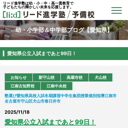
リード進学塾は幼・小・中・高一貫教育で
子どもたちの輝かしい未来を応援します。
幼・小学部＆中学部ブログ【愛知県】
愛知県公立入試まであと99日！
お知らせ
新守山校
高蔵寺校
犬山校
江南古知野校
江南中央校
塾選び
愛知県
高校入試
冬期講習
中学生
集団授業
個別指導
江南市
名古屋市守山区
犬山市
春日井市
2025/11/18
愛知県公立入試まであと99日！