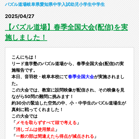
パズル道場
岐阜県
愛知県
中学入試
幼児
小学生
中学生
2025/04/27
【パズル道場】春季全国大会(配信)を実
施しました！
こんにちは！
リード進学塾のパズル道場から、春季全国大会(配信)の実
施報告です。
本日、音羽校・岐阜本校にて
が実施されまし
春季全国大会
た。
この大会では、教室に設問映像が配信され、その映像を見
ながら50問の難問に挑みます！
約30分の緊迫した空気の中、小・中学生のパズル道場生が
真剣に戦ってくれました！
この大会では
「
」
メモを取らずすべて頭で考える
「
」
消しゴムは使用禁止
「
」
一般の部は間違えたら得点が減点される