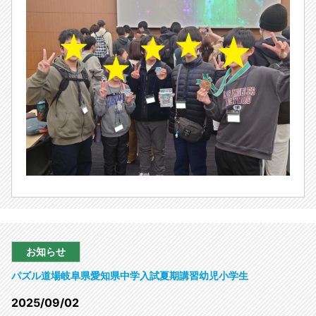
お知らせ
パズル道場
岐阜県
愛知県
中学入試
夏期講習
幼児
小学生
2025/09/02