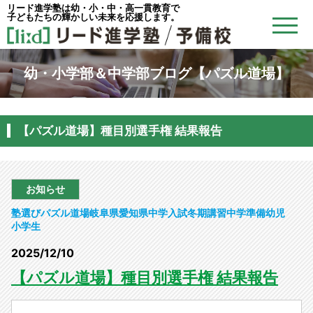
リード進学塾は幼・小・中・高一貫教育で
子どもたちの輝かしい未来を応援します。
幼・小学部＆中学部ブログ【パズル道場】
【パズル道場】種目別選手権 結果報告
お知らせ
塾選び
パズル道場
岐阜県
愛知県
中学入試
冬期講習
中学準備
幼児
小学生
2025/12/10
【パズル道場】種目別選手権 結果報告