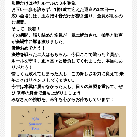
決勝だけは特別ルールの
3本勝負
。
お互い一歩も譲らず、1勝1敗で迎えた運命の3本目──。
広い会場には、玉を指す音だけが響き渡り、全員が息をの
む瞬間。
そして…決着！
その瞬間、張り詰めた空気が一気に解放され、拍手と歓声
が会場中に響き渡りました。
優勝おめでとう！
決勝を戦った二人はもちろん、今日ここで戦った全員が、
ルールを守り、正々堂々と勝負してくれました。本当にあ
りがとう！
惜しくも敗れてしまった人も、この悔しさを力に変えて
来
年こそはリベンジ
してください。
今年は本戦に届かなかった人も、日々の練習を重ねて、ぜ
ひ
来年の舞台で勝ち上がりましょう
！
みなさんの挑戦を、来年も心からお待ちしています！