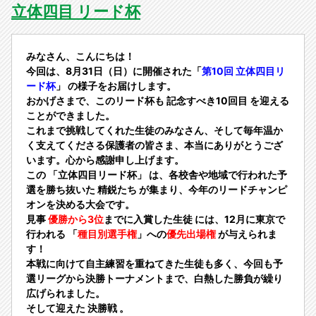
立体四目 リード杯
みなさん、こんにちは！
今回は、
8月31日（日）に開催された「
第10回 立体四目リ
ード杯
」
の様子をお届けします。
おかげさまで、このリード杯も
記念すべき10回目
を迎える
ことができました。
これまで挑戦してくれた生徒のみなさん、そして毎年温か
く支えてくださる保護者の皆さま、本当にありがとうござ
います。心から感謝申し上げます。
この
「立体四目リード杯」
は、各校舎や地域で行われた予
選を勝ち抜いた
精鋭たち
が集まり、今年のリードチャンピ
オンを決める大会です。
見事
優勝から3位
までに入賞した生徒
には、12月に東京で
行われる
「
種目別選手権
」への
優先出場権
が与えられま
す！
本戦に向けて自主練習を重ねてきた生徒も多く、今回も予
選リーグから決勝トーナメントまで、白熱した勝負が繰り
広げられました。
そして迎えた
決勝戦
。