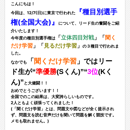
こんにちは！
『種目別選手
今回は、12/7(日)に東京で行われた
権(全国大会)』
について、リード生の奮闘をご紹
介いたします！
「
」「
立体四目対戦
聞く
今年度の種目別選手権は
」「
」
だけ学習
見るだけ学習
の３種目で行われま
した。
「
聞くだけ学習
」ではリー
なかでも
ド生が“
準優勝
(Sくん)”“
3位
(Kく
ん)”
と大健闘！！
おめでとうございます！！
全国でのこの結果は、大変誇らしいものです。
2人ともよく頑張ってくれました！
(「聞くだけ学習」とは、問題文や図などが全く提示され
ず、問題文を読む音声だけを聞いて問題を解く競技です。
メモも取れません。)