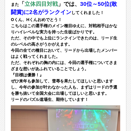
「
立体四目対戦
」では、
30位～50位(敢
また
闘賞)に2名がランクイン
してくれました！
Oくん、Hくんおめでとう！
こちらはこの選手権のメイン種目ゆえに、対戦相手はかな
りハイレベルな実力を持った生徒ばかりです。
ただ、その中でも上位にランクインできたのは、リード生
のレベルの高さがうかがえます。
今回の全ての種目において、リードから出場したメンバー
はよく戦ってくれました。
ただ、それぞれの胸の内には、今回の選手権についてさま
ざまな想いがあふれていることでしょう。
『目標は優勝！』
ぜひ来年も参加して、雪辱を果たしてほしいと思います
し、今年の参加が叶わなかった人も、まずはリードの予選
を勝ち抜いて全国大会に出場してほしいと思います。
リードのパズル道場生、期待しています！