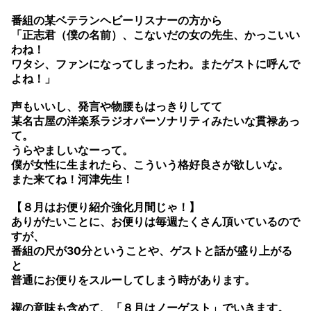
番組の某ベテランヘビーリスナーの方から
「正志君（僕の名前）、こないだの女の先生、かっこいい
わね！
ワタシ、ファンになってしまったわ。またゲストに呼んで
よね！」
声もいいし、発言や物腰もはっきりしてて
某名古屋の洋楽系ラジオパーソナリティみたいな貫禄あっ
て。
うらやましいなーって。
僕が女性に生まれたら、こういう格好良さが欲しいな。
また来てね！河津先生！
【８月はお便り紹介強化月間じゃ！】
ありがたいことに、お便りは毎週たくさん頂いているので
すが、
番組の尺が30分ということや、ゲストと話が盛り上がる
と
普通にお便りをスルーしてしまう時があります。
禊の意味も含めて、「８月はノーゲスト」でいきます。