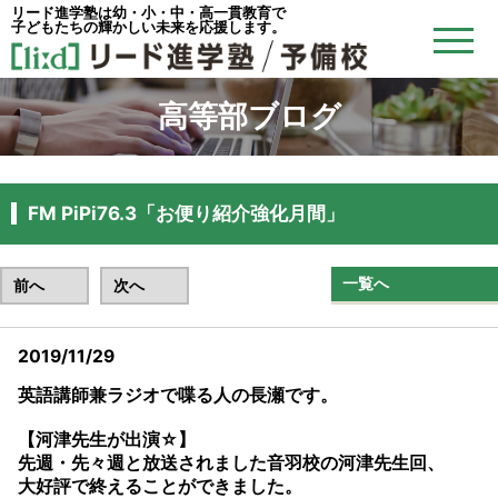
リード進学塾は幼・小・中・高一貫教育で
子どもたちの輝かしい未来を応援します。
高等部ブログ
FM PiPi76.3「お便り紹介強化月間」
一覧へ
前へ
次へ
2019/11/29
英語講師兼ラジオで喋る人の長瀬です。
【河津先生が出演☆】
先週・先々週と放送されました音羽校の河津先生回、
大好評で終えることができました。