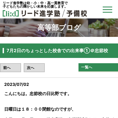
リード進学塾は幼・小・中・高一貫教育で
子どもたちの輝かしい未来を応援します。
高等部ブログ
7月2日のちょっとした校舎での出来事①＠忠節校
一覧へ
前へ
次へ
2023/07/02
こんにちは。忠節校の日比野です。
日曜日は１８：００閉館なのですが、