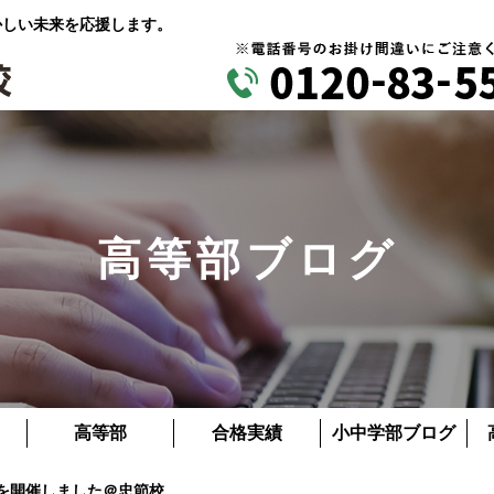
かしい未来を応援します。
高等部ブログ
高等部
合格実績
小中学部ブログ
会を開催しました＠忠節校