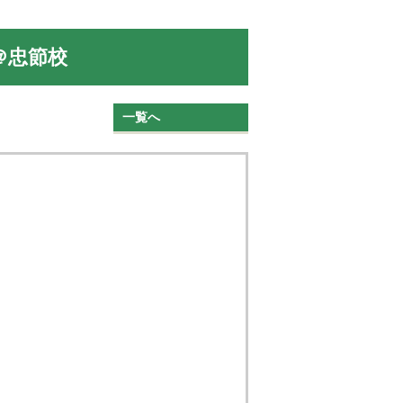
＠忠節校
一覧へ