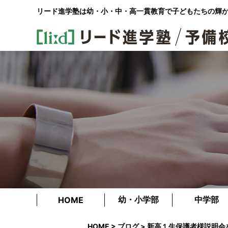
リード進学塾は幼・小・中・高一貫教育で
子どもたちの輝
幼・小学部
中学部
HOME
HOME
>
ブログ
> 新高１生保護者様説明