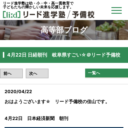
リード進学塾は幼・小・中・高一貫教育で
子どもたちの輝かしい未来を応援します。
高等部ブログ
4月22日 日経朝刊 岐阜県すごい☆＠リード予備校
一覧へ
前へ
次へ
2020/04/22
おはようございます☆ リード予備校の佳山です。
4月22日 日本経済新聞 朝刊