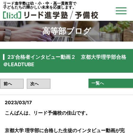
リード進学塾は幼・小・中・高一貫教育で
子どもたちの輝かしい未来を応援します。
高等部ブログ
23’合格者インタビュー動画２ 京都大学理学部合格
＠LEADTUBE
一覧へ
前へ
次へ
2023/03/17
こんばんは、リード予備校の佳山です。
京都大学 理学部に合格した生徒のインタビュー動画が完