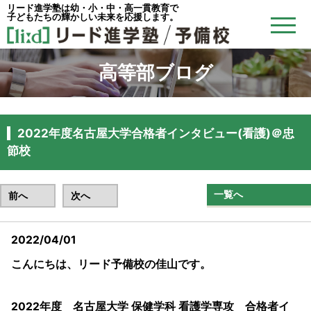
リード進学塾は幼・小・中・高一貫教育で
子どもたちの輝かしい未来を応援します。
高等部ブログ
2022年度名古屋大学合格者インタビュー(看護)＠忠
節校
一覧へ
前へ
次へ
2022/04/01
こんにちは、リード予備校の佳山です。
2022年度 名古屋大学 保健学科 看護学専攻 合格者イ