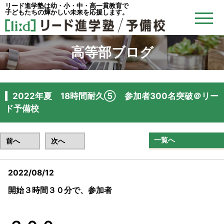
リード進学塾は幼・小・中・高一貫教育で
子どもたちの輝かしい未来を応援します。
高等部ブログ
2022年夏 18時間耐久⑤ 参加者300名突破＠リー
ド予備校
一覧へ
前へ
次へ
2022/08/12
開始３時間３０分で、参加者