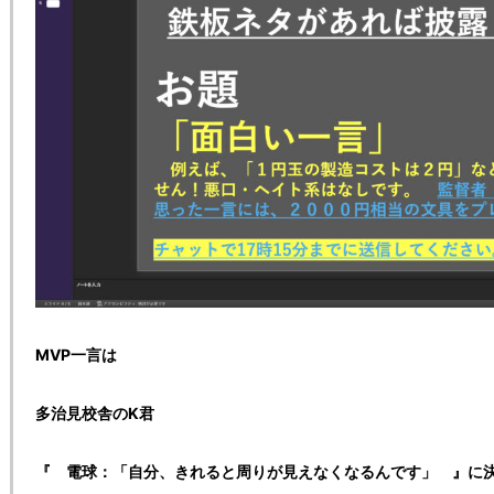
MVP一言は
多治見校舎のK君
『 電球：「自分、きれると周りが見えなくなるんです」 』に