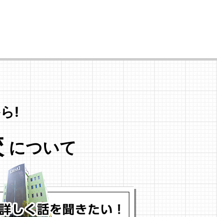
ら!
校
について