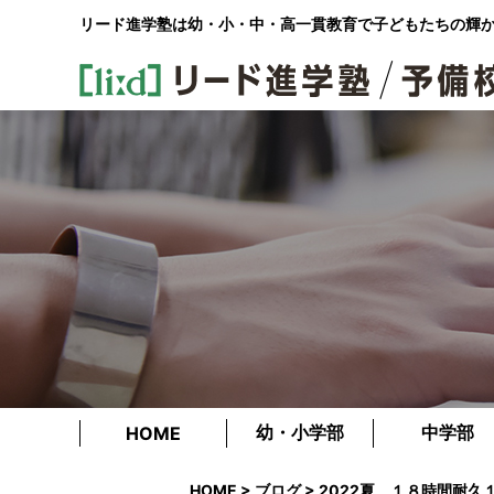
リード進学塾は幼・小・中・高一貫教育で
子どもたちの輝
幼・小学部
中学部
HOME
HOME
>
ブログ
> 2022夏 １８時間耐久