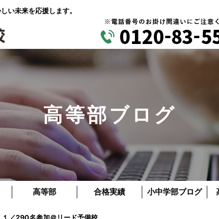
かしい未来を応援します。
高等部ブログ
高等部
合格実績
小中学部ブログ
１１／290名参加＠リード予備校