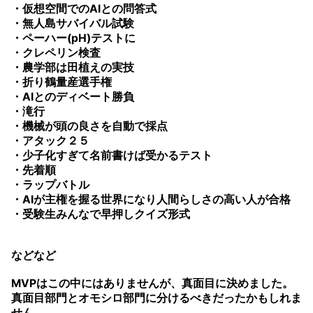
・仮想空間でのAIとの問答式
・無人島サバイバル試験
・ペーハー(pH)テストに
・クレペリン検査
・農学部は田植えの実技
・折り鶴量産選手権
・AIとのディベート勝負
・滝行
・機械が頭の良さを自動で採点
・アタック２５
・少子化すぎて名前書けば受かるテスト
・先着順
・ラップバトル
・AIが主権を握る世界になり人間らしさの高い人が合格
・受験生みんなで早押しクイズ形式
などなど
MVPはこの中にはありませんが、真面目に決めました。
真面目部門とオモシロ部門に分けるべきだったかもしれま
せん。