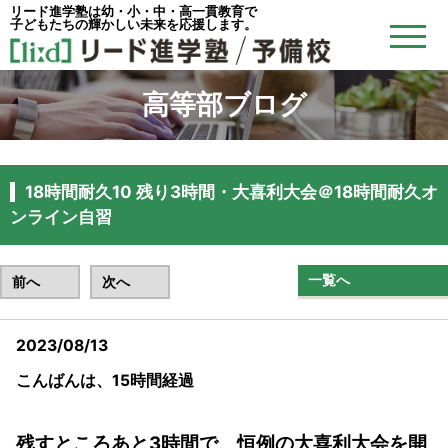
リード進学塾は幼・小・中・高一貫教育で
子どもたちの輝かしい未来を応援します。
高等部ブログ
18時間耐久10 残り3時間・大喜利大会＠18時間耐久オ
ンライン自習
一覧へ
前へ
次へ
2023/08/13
こんばんは、15時間経過
残すところあと3時間で、恒例の大喜利大会を開