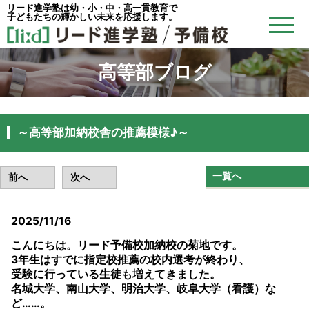
リード進学塾は幼・小・中・高一貫教育で
子どもたちの輝かしい未来を応援します。
高等部ブログ
～高等部加納校舎の推薦模様♪～
一覧へ
前へ
次へ
2025/11/16
こんにちは。リード予備校加納校の菊地です。
3年生はすでに指定校推薦の校内選考が終わり、
受験に行っている生徒も増えてきました。
名城大学、南山大学、明治大学、岐阜大学（看護）な
ど……。