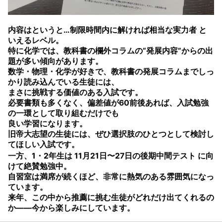
内容はというと…
制限時間内に解ければ相当な実力者
と
いえるレベル。
特に化学では、教科書の欄外コラムの“発展内容”からの出
題が多い傾向があります。
数学・物理・化学が好きで、教科書の発展コラムまでしっ
かり読み込んでいる生徒には、
まさに挑戦する価値のある入試です。
必要書類も多くなく、偏差値が60前後あれば、入試勉強
の一環として取り組むだけでも
良い学習になります。
旧帝大志望の生徒には、ぜひ選択肢のひとつとして検討し
てほしい入試です。
一方、1・2年生は
11月21日〜27日の後期中間テスト
に向
けて絶賛勉強中。
自習室は満席が続くほど、非常に熱気のある雰囲気になっ
ています。
来年、この中から推薦に挑む生徒がどれだけ出てくれるの
か——今から楽しみにしています。