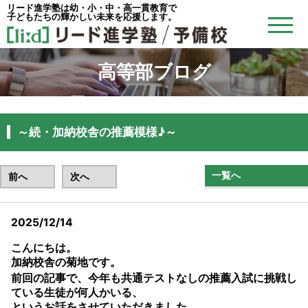
リード進学塾は幼・小・中・高一貫教育で
子どもたちの輝かしい未来を応援します。
高等部ブログ
～続・加納校舎の推薦模様♪～
一覧へ
前へ
次へ
2025/12/14
リード予備校加納校
こんにちは。
加納校舎の菊地です。
前回の記事で、今年も
共通テストなしの推薦入試
に挑戦し
ている生徒が何人かいる、
というお話をさせていただきました。