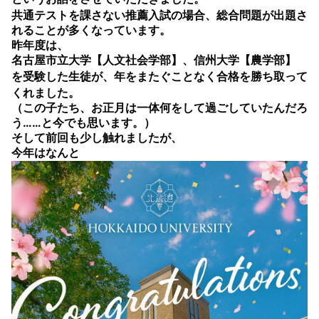
共通テストを課さない推薦入試の場合、
総合問題
が出題さ
れることが多くなっています。
昨年度は、
名古屋市立大学【人文社会学部】、信州大学【農学部】
を受験した生徒が、
年をまたぐことなく合格を勝ち取って
くれました。
（この子たち、お正月は一体何をして過ごしていたんだろ
う……と今でも思います。）
そして前回も少し触れましたが、
今年はなんと