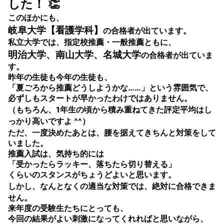
した！
👏
このほかにも、
岐阜大学【看護学科】
の合格者が出ています。
私立大学では、指定校推薦・一般推薦ともに、
明治大学、南山大学、名城大学
の合格者が出ていま
す。
昨年の生徒も今年の生徒も、
「夏ごろから推薦どうしようかな……」という雰囲気で、
必ずしもスタートが早かったわけではありません。
（もちろん、1年生の頃から積み重ねてきた
評定平均はし
っかり高い
ですよ ^^）
ただ、一度決めたあとは、
腰を据えてきちんと対策
をして
いました。
推薦入試は、気持ち的には
「受かったらラッキー、落ちたら切り替える」
くらいのスタンスがちょうどよいと思います。
しかし、
なんとなくの適当な対策では、絶対に合格できま
せん。
来年度の受験生たちにとっても、
今回の結果がよい刺激になってくれればと思いながら、