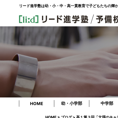
リード進学塾は幼・小・中・高一貫教育で
子どもたちの輝
幼・小学部
中学部
HOME
HOME
>
ブログ
> 高１第３回「文理のキャ