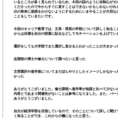
いるところが多く見られているため、今回の話のように自制心がそ
くださったので今からすぐに直すことはできないかもしれないけれ
分の将来に迷惑をかけないようにするためにいまやることが大切な
ことをしていきたいです。
今回のキャリア教育では、文系・理系の学部について詳しく知るこ
からは目標を自分の部屋に貼るなどしてモチベーションを上げてい
選択をしても大学院でまた選択し直せるとわかったことが大きかっ
志望校の博士や修士について調べたいと思った
文理選択や進学後についてまだぼんやりとしたイメージしかなかっ
かった
ありがとうございました。修士課程へ進学率が他国と比べて少ない
内容とであまり関連性がないことは参考になりました。また、バー
ありがとうございました。
自分が経済学部を目指しているので、そのことについて詳しく聞け
く知ることができ、これからの糧になったと思う。