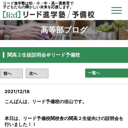
リード進学塾は幼・小・中・高一貫教育で
子どもたちの輝かしい未来を応援します。
高等部ブログ
関高２生徒説明会＠リード予備校
一覧へ
前へ
次へ
2021/12/18
こんばんは、リード予備校の佳山です。
本日は、リード予備校関校舎の関高２生徒向けの説明会を
行いました！！