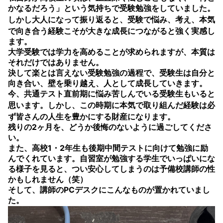
かなるだろう」という気持ちで受験勉強をしていました。
しかし大人になって振り返ると、
受験で悩み、考え、本気
で向き合う経験こそが大きな成長につながる
と強く実感し
ます。
大学受験では学力を高めることが求められますが、本質は
それだけではありません。
決して楽とは言えない受験勉強の過程で、受験生は自分と
向き合い、壁を乗り越え、人として成長していきます。
今、共通テスト直前期に悩み苦しんでいる受験生もいると
思います。しかし、
この時期に本気で取り組んだ経験は必
ず皆さんの人生を豊かにする財産になります。
残りの2ヶ月を、どうか後悔のないように過ごしてくださ
い。
また、高校1・2年生も後期中間テストに向けて勉強に励
んでくれています。自習室が勉強する学生でいっぱいにな
る様子を見ると、つい安心してしまうのは予備校講師の性
かもしれません（笑）
そして、講師のPCデスクにこんなものが置かれていまし
た。