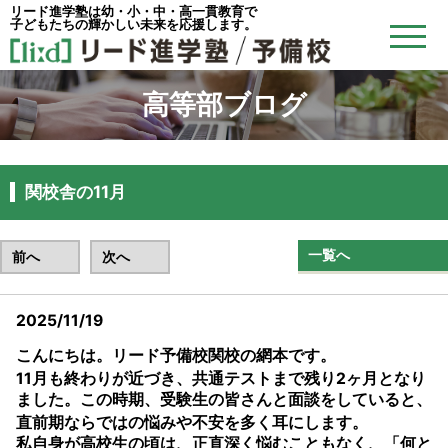
リード進学塾は幼・小・中・高一貫教育で
子どもたちの輝かしい未来を応援します。
高等部ブログ
関校舎の11月
一覧へ
前へ
次へ
2025/11/19
こんにちは。リード予備校関校の網本です。
11月も終わりが近づき、
共通テストまで残り2ヶ月
となり
ました。この時期、受験生の皆さんと面談をしていると、
直前期ならではの
悩みや不安
を多く耳にします。
私自身が高校生の頃は、正直深く悩むこともなく、「何と