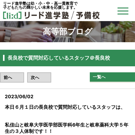
リード進学塾は幼・小・中・高一貫教育で
子どもたちの輝かしい未来を応援します。
高等部ブログ
長良校で質問対応しているスタッフ＠長良校
一覧へ
前へ
次へ
2023/06/02
本日６月１日の長良校で質問対応しているスタッフは、
私佳山と岐阜大学医学部医学科6年生と岐阜薬科大学５年
生の３人体制です！！