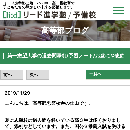
リード進学塾は幼・小・中・高一貫教育で
子どもたちの輝かしい未来を応援します。
高等部ブログ
第一志望大学の過去問添削/予習ノート/お盆に＠忠節
一覧へ
前へ
次へ
2019/11/29
こんにちは、高等部忠節校舎の佳山です。
夏に志望校の過去問を解いている高３生は多くおりまし
て、添削などしています。また、国公立推薦入試を受ける