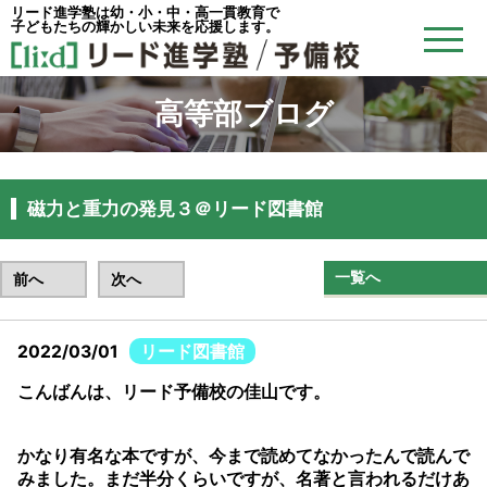
リード進学塾は幼・小・中・高一貫教育で
子どもたちの輝かしい未来を応援します。
高等部ブログ
磁力と重力の発見３＠リード図書館
一覧へ
前へ
次へ
2022/03/01
リード図書館
こんばんは、リード予備校の佳山です。
かなり有名な本ですが、今まで読めてなかったんで読んで
みました。まだ半分くらいですが、名著と言われるだけあ