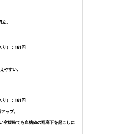
両立。
り）：181円
抑えやすい。
り）：181円
感アップ。
の強い空腹時でも血糖値の乱高下を起こしに