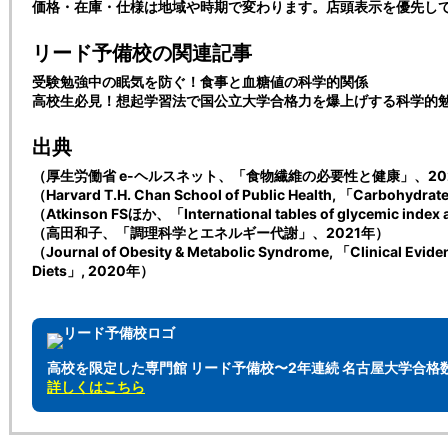
価格・在庫・仕様は地域や時期で変わります。店頭表示を優先し
リード予備校の関連記事
受験勉強中の眠気を防ぐ！食事と血糖値の科学的関係
高校生必見！想起学習法で国公立大学合格力を爆上げする科学的
出典
（厚生労働省 e-ヘルスネット、「食物繊維の必要性と健康」、20
（Harvard T.H. Chan School of Public Health, 「Carbohyd
（Atkinson FSほか、「International tables of glycemic inde
（高田和子、「調理科学とエネルギー代謝」、2021年）
（Journal of Obesity & Metabolic Syndrome, 「Clinical Evid
Diets」, 2020年）
高校を限定した専門館 リード予備校〜2年連続 名古屋大学合格数
詳しくはこちら