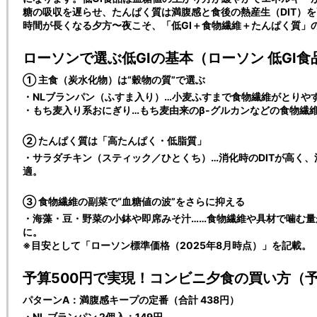
糖の吸収を遅らせ、たんぱく質は満腹感と食後の熱産生（DIT）
時間が長くなる夕方〜夜こそ、「低GI＋食物繊維＋たんぱく質」
ローソンで選ぶ低GIの基本（ローソン 低GI食
① 主食（炭水化物）は“穀物の質”で選ぶ
・NLブランパン（ふすま入り）…小麦ふすまで食物繊維がとりや
・もち麦入り系おにぎり…もち麦由来のβ-グルカンなどの食物繊
② たんぱく質は「高たんぱく・低脂質」
・サラダチキン（スティック／ひとくち）…消化時のDITが高く
適。
③ 食物繊維の副菜で“血糖値の波”をさらに抑える
・海藻・豆・野菜の小鉢や即席みそ汁……食物繊維や具材で噛む
に。
※目安として「ローソン標準価格（2025年8月時点）」を記載。
予算500円で実現！コンビニ夕食の買い方（予
パターンA：満腹感キープの定番（合計 438円）
・NL ブランパン 2個入：149円