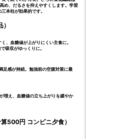
を高め、だるさを抑えやすくします。学習
の三本柱が効果的です。
品）
すく、血糖値が上がりにくい主食に。
維で吸収がゆっくりに。
、満足感が持続。勉強前の空腹対策に最
量が増え、血糖値の立ち上がりを緩やか
算500円 コンビニ夕食）