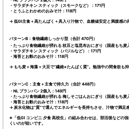
・サラダチキン スティック（スモークなど）：171円
・とうふとわかめのおみそ汁：118円
→ 低GI主食＋高たんぱく＋具入り汁物で、血糖値安定と満腹感の
パターンB：食物繊維しっかり型（合計 470円）
・たっぷり食物繊維が摂れる 枝豆と塩昆布おにぎり（国産もち麦入
・サラダチキン スティック（バジルなど）：171円
・海苔とお麩のおみそ汁：118円
→ もち麦＋海藻＋大豆で“繊維×たんぱく質”。勉強中の間食欲も
パターンC：主食＋主食で持久力（合計 448円）
・NL ブランパン 2個入：149円
・たっぷり食物繊維が摂れる 梅しそごはんおにぎり（国産もち麦入
・海苔とお麩のおみそ汁：118円
→ 炭水化物は“質”で選んでエネルギーを長持ちさせ、汁物で満足
※「低GI コンビニ 夕食 高校生」の組み合わせは、部活後など
くいのが狙いです。