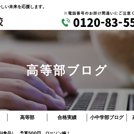
かしい未来を応援します。
高等部ブログ
高等部
合格実績
小中学部ブログ
GI食品） 予算500円 ローソン編！