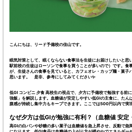
こんにちは、リード予備校の佳山です。
眠気対策として、眠くならない食事法を生徒にお届けしたいと思
駅前校の生徒はローソンで食事を買うことが多いので）です。食
が、生徒さんの食事を見ていると、カフェオレ・カップ麺・菓子
思います。 是非、参考にしてみてください✨
低GI コンビニ 夕食 高校生の視点で、夕方に予備校で勉強する
強飯」を解説します。血糖値が安定しやすい低GIの主食に、たん
腹感が持続し集中力もキープできます。ここでは500円以内で実
なぜ夕方は低GIが勉強に有利？（血糖値 安定
高GIの白パンや砂糖の多い菓子は血糖値を急上昇させ、反動で急
になります。低GI食品は血糖値の上がり方が緩やかでエネルギー