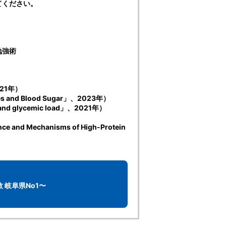
てください。
勉強術
21年）
rates and Blood Sugar」、2023年）
x and glycemic load」、2021年）
ence and Mechanisms of High-Protein
 岐阜県No1〜