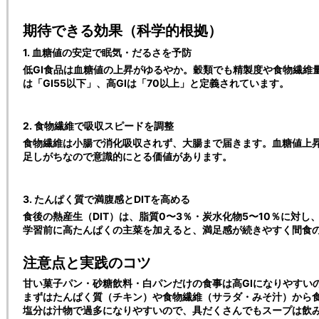
期待できる効果（科学的根拠）
1. 血糖値の安定で眠気・だるさを予防
低GI食品は血糖値の上昇がゆるやか。穀類でも精製度や食物繊維量
は「GI55以下」、高GIは「70以上」と定義されています。
2. 食物繊維で吸収スピードを調整
食物繊維は小腸で消化吸収されず、大腸まで届きます。血糖値上
足しがちなので意識的にとる価値があります。
3. たんぱく質で満腹感とDITを高める
食後の熱産生（DIT）は、脂質0〜3％・炭水化物5〜10％に対し
学習前に高たんぱくの主菜を加えると、満足感が続きやすく間食
注意点と実践のコツ
甘い菓子パン・砂糖飲料・白パンだけの食事は高GIになりやすい
まずはたんぱく質（チキン）や食物繊維（サラダ・みそ汁）から
塩分は汁物で過多になりやすいので、具だくさんでもスープは飲