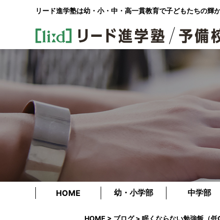
リード進学塾は幼・小・中・高一貫教育で
子どもたちの輝
幼・小学部
中学部
HOME
HOME
>
ブログ
> 眠くならない勉強飯（低