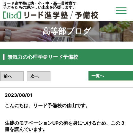
リード進学塾は幼・小・中・高一貫教育で
子どもたちの輝かしい未来を応援します。
高等部ブログ
無気力の心理学＠リード予備校
一覧へ
前へ
次へ
2023/08/01
こんにちは、リード予備校の佳山です。
生徒のモチベーションUPの術を身につけるため、この３
冊を読んでいます。