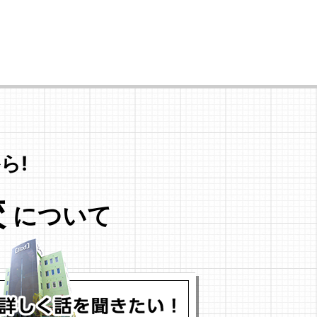
ら!
校
について