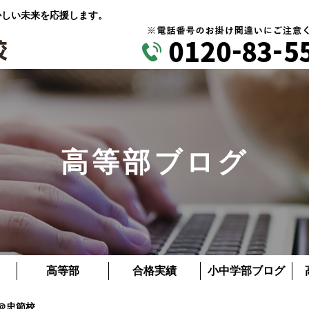
かしい未来を応援します。
高等部ブログ
高等部
合格実績
小中学部ブログ
＠忠節校