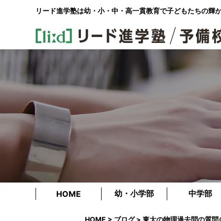
リード進学塾は幼・小・中・高一貫教育で
子どもたちの輝
幼・小学部
中学部
HOME
HOME
>
ブログ
> 東大の物理過去問の質問