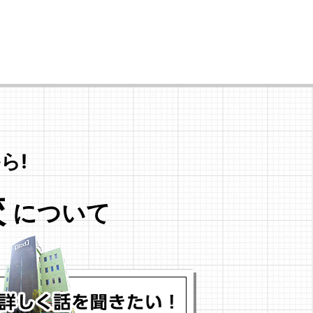
ら!
校
について