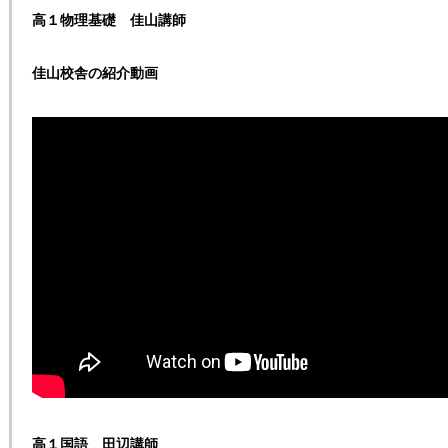
高１物理基礎 佳山講師
佳山校舎の紹介動画
高１国語 田辺講師