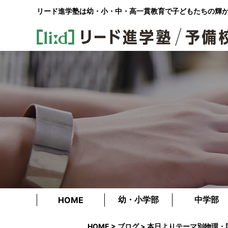
リード進学塾は幼・小・中・高一貫教育で
子どもたちの輝
幼・小学部
中学部
HOME
HOME
>
ブログ
> 本日よりテーマ別物理