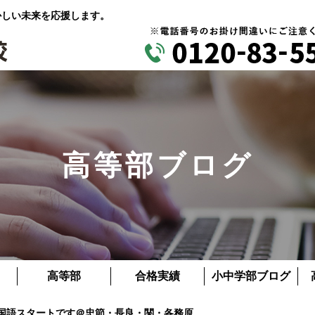
かしい未来を応援します。
高等部ブログ
高等部
合格実績
小中学部ブログ
・国語スタートです＠忠節・長良・関・各務原