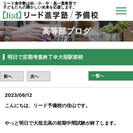
リード進学塾は幼・小・中・高一貫教育で
子どもたちの輝かしい未来を応援します。
高等部ブログ
明日で定期考査終了＠大垣駅前校
一覧へ
前へ
次へ
2023/06/12
こんにちは、リード予備校の佳山です。
やっと明日で大垣北高の前期中間試験が終了します。