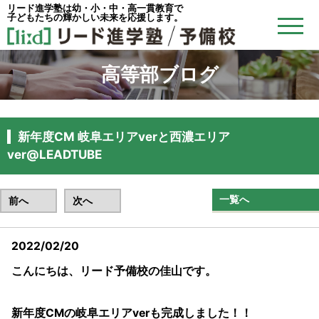
リード進学塾は幼・小・中・高一貫教育で
子どもたちの輝かしい未来を応援します。
高等部ブログ
新年度CM 岐阜エリアverと西濃エリア
ver@LEADTUBE
一覧へ
前へ
次へ
2022/02/20
こんにちは、リード予備校の佳山です。
新年度CMの岐阜エリアverも完成しました！！