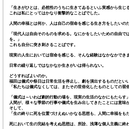
「生きがひとは、必然性のうちに生きてゐるといふ実感から生じ
これは私にとってはかなり衝撃的なことばでした。
人間の幸福とは何か、人は自己の宿命を感じる生き方をしたいの
「現代人は自由そのものを求める。なにかをしたいための自由で
を。」
これも自分に突き刺さることばです。
現実の人生においては宿命を感じる、そんな経験はなかなかでき
日常の繰り返しではなかなか生きがいは得られない。
どうすればよいのか。
福田は儀式や祭日は日常生活を停止し、劇を演出するものだとい
「私たちは儀式なくしては、またその世俗化したものとしての習
「儀式は～いわば劇的行動の場を、現実の生活のなかにもたらす
人間が、様々な季節の行事や儀式を生み出してきたことには意味
そして、
「生の終りに死を位置づけえぬいかなる思想も、人間に幸福をも
死において生の完結を考えぬ思想は、所詮、浅薄な個人主義に終