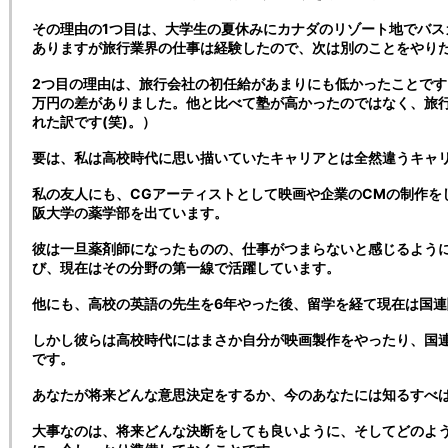
その理由の1つ目は、大学生の夏休みにカナダのリゾート地でバス
ありますが旅行業界の仕事は経験したので、次は別のことをやり
2つ目の理由は、旅行会社の初任給があまりにも低かったことです
万円の差がありました。他と比べて塾が高かったのではなく、旅
れた訳です(笑)。）
要は、私は高校時代に思い描いていたキャリアとは全然違うキャ
私の友人にも、CGアーティストとして映画や企業のCMの制作を
阪大学の薬学部を出ています。
彼は一旦薬剤師になったものの、仕事がつまらないと感じるよう
び、現在はその分野の第一線で活躍しています。
他にも、高校の英語の先生を6年やった後、留学を経て現在は国
しかし彼らは高校時代にはまさか自分が映画製作をやったり、国
です。
あなたが将来どんな意思決定をするか、今のあなたには知るすべ
大事なのは、将来どんな決断をしても良いように、そしてどのよ