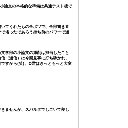
つ小論文の本格的な準備は共通テスト後で
書いてくれたもの全ボツで、全部書き直
ツで培ったであろう持ち前のパワーで過
応文学部の小論文の添削は担当したこと
自信（過信）は今回見事に打ち砕かれ、
ですから(笑)、O君はきっともっと大変
できませんが、スパルタでしごいて差し