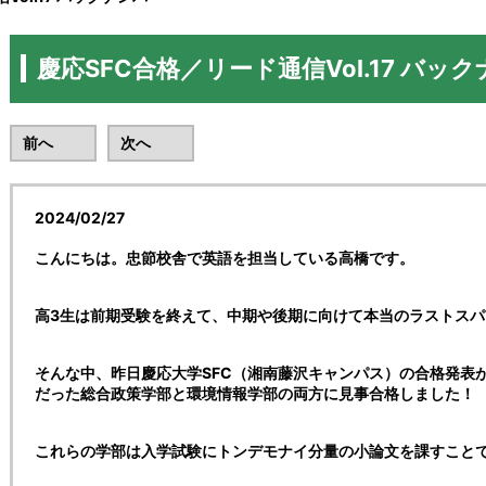
慶応SFC合格／リード通信Vol.17 バッ
前へ
次へ
2024/02/27
こんにちは。忠節校舎で英語を担当している高橋です。
高3生は前期受験を終えて、中期や後期に向けて本当のラストス
そんな中、昨日慶応大学SFC（湘南藤沢キャンパス）の合格発表
だった総合政策学部と環境情報学部の両方に見事合格しました！
これらの学部は入学試験にトンデモナイ分量の小論文を課すこと