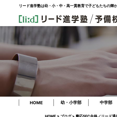
リード進学塾は幼・小・中・高一貫教育で
子どもたちの輝
幼・小学部
中学部
HOME
HOME
>
ブログ
> 慶応SFC合格／リード通信