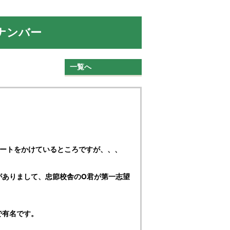
クナンバー
一覧へ
パートをかけているところですが、、、
がありまして、忠節校舎のO君が第一志望
で有名です。