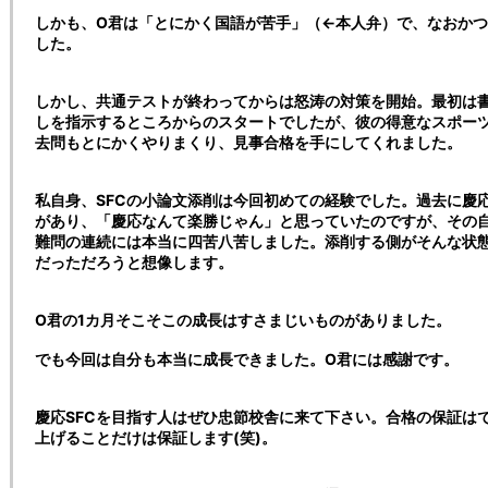
しかも、O君は「とにかく国語が苦手」（←本人弁）で、なおか
した。
しかし、共通テストが終わってからは怒涛の対策を開始。最初は
しを指示するところからのスタートでしたが、彼の得意なスポー
去問もとにかくやりまくり、見事合格を手にしてくれました。
私自身、SFCの小論文添削は今回初めての経験でした。過去に慶
があり、「慶応なんて楽勝じゃん」と思っていたのですが、その
難問の連続には本当に四苦八苦しました。添削する側がそんな状態
だっただろうと想像します。
O君の1カ月そこそこの成長はすさまじいものがありました。
でも今回は自分も本当に成長できました。O君には感謝です。
慶応SFCを目指す人はぜひ忠節校舎に来て下さい。合格の保証は
上げることだけは保証します(笑)。