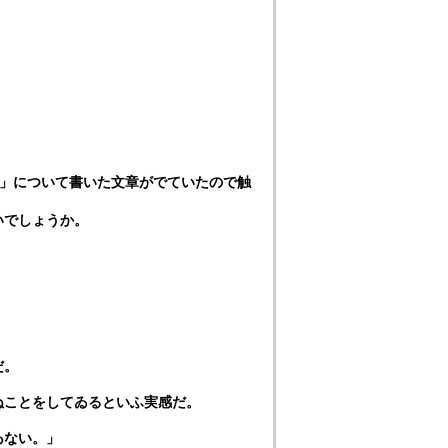
戯」について書いた文章がでていたので触
いでしょうか。
だ。
ぬことをしてゐるといふ実感だ。
ゐない。」