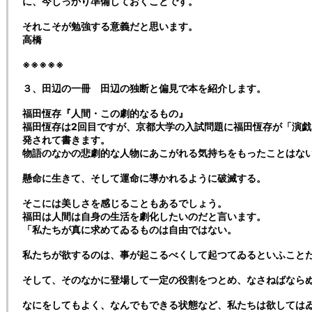
に、今しっかり準備しておくことです。
それこそが勉強する意義だと思います。
高橋
※※※※※
３、田辺の一冊 田辺の独断と偏見で本を紹介します。
福田恆存『人間・この劇的なるもの』
福田恆存は2回目ですが、京都大学の入試問題に福田恆存が「演
発されて書きます。
物語のなかの悲劇的な人物にあこがれる気持ちをもったことはな
懸命に生きて、そして運命に導かれるように破滅する。
そこには美しさを感じることもあるでしょう。
福田は人間は自身の生活を劇化したいのだと言います。
「私たちが真に求めてゐるものは自由ではない。
私たちが欲するのは、事が起こるべくして起つてゐるといふこと
そして、そのなかに登場して一定の役割をつとめ、なさねばなら
なにをしてもよく、なんでもできる状態など、私たちは欲しては