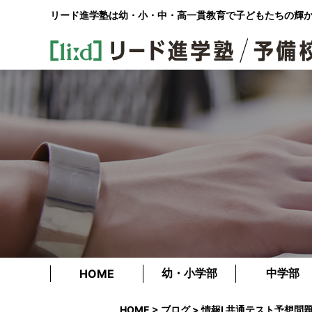
リード進学塾は幼・小・中・高一貫教育で
子どもたちの輝
幼・小学部
中学部
HOME
HOME
>
ブログ
> 情報Ⅰ 共通テスト予想