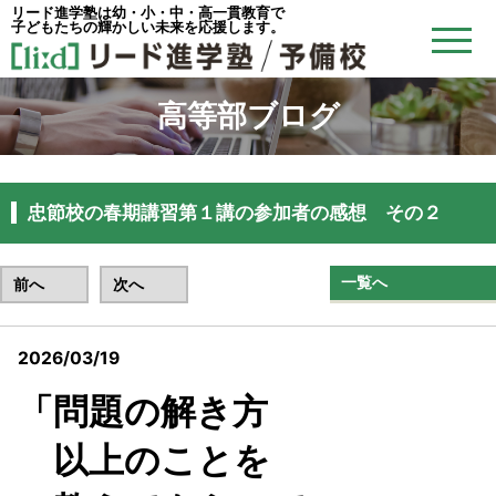
リード進学塾は幼・小・中・高一貫教育で
子どもたちの輝かしい未来を応援します。
高等部ブログ
忠節校の春期講習第１講の参加者の感想 その２
一覧へ
前へ
次へ
2026/03/19
リード予備校忠節校
「問題の解き方
以上のことを