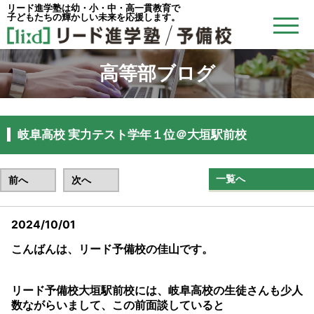
リード進学塾は幼・小・中・高一貫教育で
子どもたちの輝かしい未来を応援します。
高等部ブログ
岐阜高校 実力テスト学年１位＠大垣駅前校
一覧へ
前へ
次へ
2024/10/01
こんばんは、リード予備校の佳山です。
リード予備校大垣駅前校には、岐阜高校の生徒さんも少人
数ながらいまして、この前面談していると