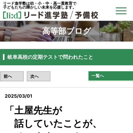
リード進学塾は幼・小・中・高一貫教育で
子どもたちの輝かしい未来を応援します。
高等部ブログ
岐阜高校の定期テストで問われたこと
一覧へ
前へ
次へ
2025/03/01
リード予備校忠節校
「土屋先生が
話していたことが、