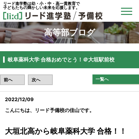
リード進学塾は幼・小・中・高一貫教育で
子どもたちの輝かしい未来を応援します。
高等部ブログ
岐阜薬科大学 合格おめでとう！＠大垣駅前校
一覧へ
前へ
次へ
2022/12/09
こんにちは、リード予備校の佳山です。
大垣北高から岐阜薬科大学 合格！！