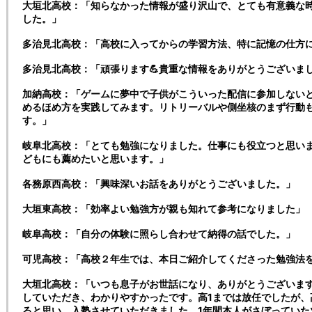
大垣北高校：「知らなかった情報が盛り沢山で、とても有意義な
した。」
多治見北高校：「高校に入ってからの学習方法、特に記憶の仕方
多治見北高校：「頑張ります💪貴重な情報をありがとうございま
加納高校：「ゲームに夢中で子供がこういった配信に参加しない
めるほめ方を実践してみます。リトリーバルや側坐核のまず行動
す。」
岐阜北高校：「とても勉強になりました。仕事にも役立つと思い
どもにも薦めたいと思います。」
各務原西高校：「興味深いお話をありがとうございました。」
大垣東高校：「効率よい勉強方が親も知れて参考になりました」
岐阜高校：「自分の体験に照らし合わせて納得の話でした。」
可児高校：「高校２年生では、本日ご紹介してくださった勉強法
大垣北高校：「いつも息子がお世話になり、ありがとうございま
していただき、わかりやすかったです。高1までは放任でしたが、
ると思い、入塾させていただきました。1年間本人がさぼっていた