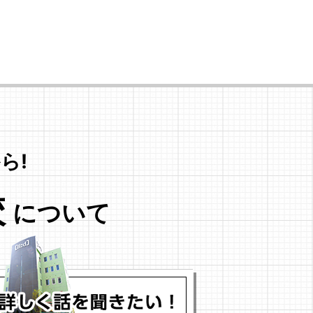
ら!
校
について