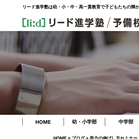
リード進学塾は幼・小・中・高一貫教育で
子どもたちの輝
幼・小学部
中学部
HOME
HOME
>
ブログ
> 学力の伸ばし方セミナー