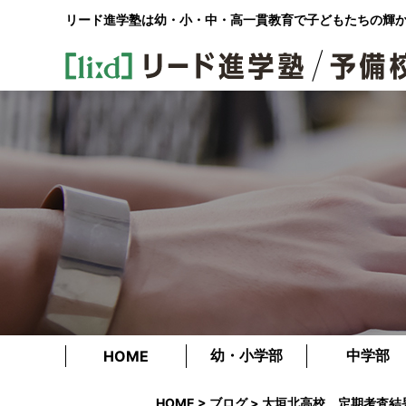
リード進学塾は幼・小・中・高一貫教育で
子どもたちの輝
幼・小学部
中学部
HOME
HOME
>
ブログ
> 大垣北高校 定期考査結