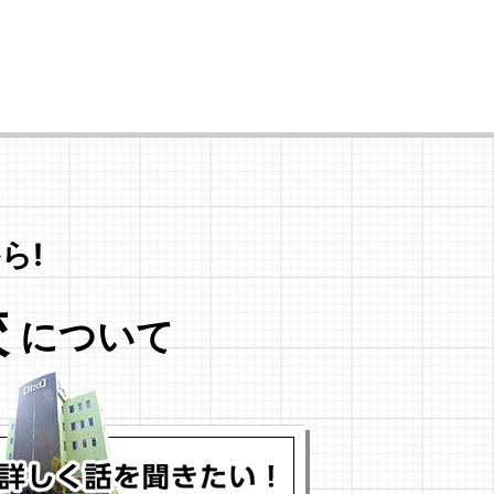
ら!
校
について