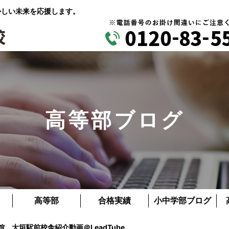
かしい未来を応援します。
高等部ブログ
高等部
合格実績
小中学部ブログ
 大垣駅前校舎紹介動画＠LeadTube