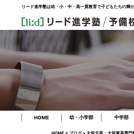
リード進学塾は幼・小・中・高一貫教育で
子どもたちの輝
幼・小学部
中学部
HOME
HOME
>
ブログ
> 大垣北高・大垣東高専門館