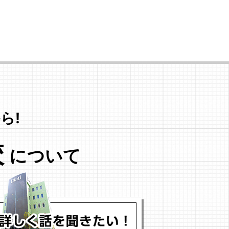
ら!
校
について