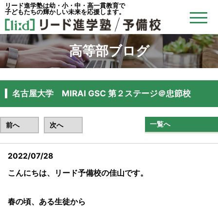
リード進学塾は幼・小・中・高一貫教育で
子どもたちの輝かしい未来を応援します。
高等部ブログ
名古屋大学 MIRAI GSC 第２ステージ＠忠節校
一覧へ
前へ
次へ
2022/07/28
こんにちは、リード予備校の佳山です。
春の頃、ある生徒から