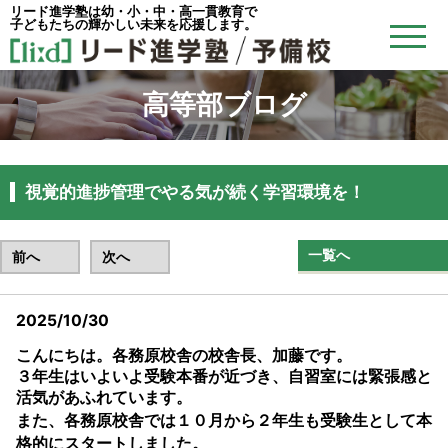
リード進学塾は幼・小・中・高一貫教育で
子どもたちの輝かしい未来を応援します。
高等部ブログ
視覚的進捗管理でやる気が続く学習環境を！
一覧へ
前へ
次へ
2025/10/30
こんにちは。各務原校舎の校舎長、加藤です。
３年生はいよいよ受験本番が近づき、自習室には緊張感と
活気があふれています。
また、各務原校舎では１０月から２年生も
受験生として本
格的にスタート
しました。