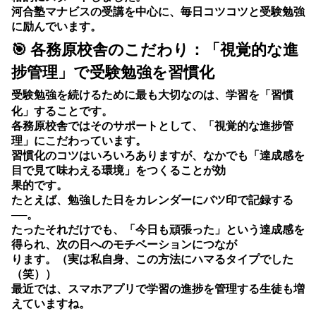
河合塾マナビスの受講を中心に、毎日コツコツと受験勉強
に励んでいます。
🎯 各務原校舎のこだわり：「視覚的な進
捗管理」で受験勉強を習慣化
受験勉強を続けるために最も大切なのは、
学習を「習慣
化」すること
です。
各務原校舎ではそのサポートとして、「視覚的な進捗管
理」にこだわっています。
習慣化のコツはいろいろありますが、なかでも「達成感を
目で見て味わえる環境」をつくることが効
果的です。
たとえば、勉強した日をカレンダーにバツ印で記録する
──。
たったそれだけでも、「今日も頑張った」という達成感を
得られ、次の日へのモチベーションにつなが
ります。（実は私自身、この方法にハマるタイプでした
（笑））
最近では、スマホアプリで学習の進捗を管理する生徒も増
えていますね。