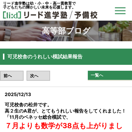
リード進学塾は幼・小・中・高一貫教育で
子どもたちの輝かしい未来を応援します。
高等部ブログ
可児校舎のうれしい模試結果報告
一覧へ
前へ
次へ
2025/12/13
可児校舎の松井です。
高２生のA君が、とてもうれしい報告をしてくれました！
「11月のベネッセ総合模試で、
７月よりも数学が38点も上がりまし