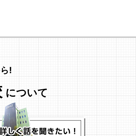
ら!
校
について