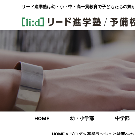
リード進学塾は幼・小・中・高一貫教育で
子どもたちの輝
幼・小学部
中学部
HOME
HOME
>
ブログ
> 卒業ラッシュと後輩への