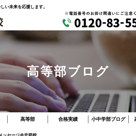
かしい未来を応援します。
高等部ブログ
高等部
合格実績
小中学部ブログ
メッセージ＠忠節校