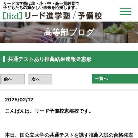
リード進学塾は幼・小・中・高一貫教育で
子どもたちの輝かしい未来を応援します。
高等部ブログ
共通テストあり推薦結果速報＠恵那
一覧へ
前へ
次へ
2025/02/12
リード予備校恵那校
こんばんは。リード予備校恵那校です。
本日、国公立大学の共通テストを課す推薦入試の合格発表