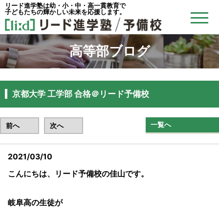
リード進学塾は幼・小・中・高一貫教育で
子どもたちの輝かしい未来を応援します。
高等部ブログ
京都大学 工学部 合格＠リード予備校
一覧へ
前へ
次へ
2021/03/10
こんにちは、リード予備校の佳山です。
岐阜高の生徒が