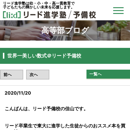
リード進学塾は幼・小・中・高一貫教育で
子どもたちの輝かしい未来を応援します。
高等部ブログ
世界一美しい数式＠リード予備校
一覧へ
前へ
次へ
2020/11/20
こんばんは、リード予備校の佳山です。
リード卒業生で東大に進学した生徒からのおススメ本を買