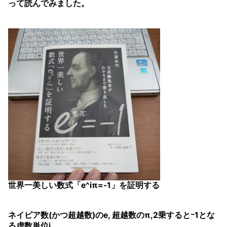
って読んでみました。
世界一美しい数式「e^iπ=-1」を証明する
ネイピア数(かつ超越数)のe, 超越数のπ,2乗するとｰ1とな
る虚数単位i