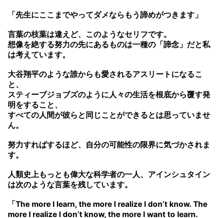
「先生にここまでやってダメならもう諦めがつきます」
言葉の枝葉は違えど、このようなセリフです。
想像を絶する努力の先にあるものは一種の「諦念」だと私
は考えています。
大谷翔平のような誰からも愛されるアスリートになるこ
と、
スティーブジョブズのように人々の生活を根底から覆す発
明をすること、
すべての人間が彼らと同じことができるとは思っていませ
ん。
努力すればするほど、自分の可能性の限界に気づかされま
す。
人類史上もっとも偉大な科学者の一人、アインシュタイン
は次のような言葉を残しています。
「The more I learn, the more I realize I don’t know. The
more I realize I don’t know, the more I want to learn.