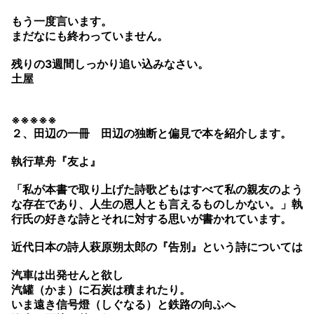
もう一度言います。
まだなにも終わっていません。
残りの3週間しっかり追い込みなさい。
土屋
※※※※※
２、田辺の一冊 田辺の独断と偏見で本を紹介します。
執行草舟『友よ』
「私が本書で取り上げた詩歌どもはすべて私の親友のよう
な存在であり、人生の恩人とも言えるものしかない。」執
行氏の好きな詩とそれに対する思いが書かれています。
近代日本の詩人萩原朔太郎の『告別』という詩については
汽車は出発せんと欲し
汽罐（かま）に石炭は積まれたり。
いま遠き信号燈（しぐなる）と鉄路の向ふへ