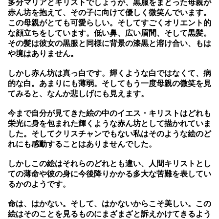
多分マリアとキリストでしょうが、黒服をまとった母親が
赤ん坊を抱えて、その子に向けて優しく微笑んでいます。
この母親がとても可愛らしい。そしてすごくオリエント的
な顔立ちをしています。低い鼻、広い眉間、そして黒髪。
その髪は彼女の黒服と同様に背景の漆黒と溶け合い、もは
や境はありません。
しかし赤ん坊は真っ白です。輝くような白ではなくて、病
的な白。あまりにも薄弱。そしてもう一度母親の微笑を見
てみると、なんか悲しげにも見えます。
今まで自分が見てきた絵の中のイエス・キリストはどれも
栄光に身を包まれた輝くような赤ん坊として描かれていま
した。そしてクリスチャンでもない私はそのような絵のど
れにも感動することはありませんでした。
しかしこの絵はそれらのどれとも違い、人間キリストとし
ての薄命や彼の身に今後降りかかる多大な苦難を表してい
るかのようです。
命は、はかない。そして、はかないからこそ美しい。この
絵はそのことを見るものにまざまざと訴えかけてきるよう