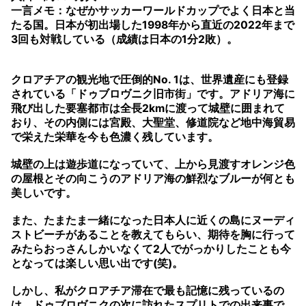
一言メモ：なぜかサッカーワールドカップでよく日本と当
たる国。日本が初出場した1998年から直近の2022年まで
3回も対戦している（成績は日本の1分2敗）。
クロアチアの観光地で圧倒的No. 1は、世界遺産にも登録
されている「ドゥブロヴニク旧市街」です。アドリア海に
飛び出した要塞都市は全長2kmに渡って城壁に囲まれて
おり、その内側には宮殿、大聖堂、修道院など地中海貿易
で栄えた栄華を今も色濃く残しています。
城壁の上は遊歩道になっていて、上から見渡すオレンジ色
の屋根とその向こうのアドリア海の鮮烈なブルーが何とも
美しいです。
また、たまたま一緒になった日本人に近くの島にヌーディ
ストビーチがあることを教えてもらい、期待を胸に行って
みたらおっさんしかいなくて2人でがっかりしたことも今
となっては楽しい思い出です(笑)。
しかし、私がクロアチア滞在で最も記憶に残っているの
は、ドゥブロヴニクの次に訪れたスプリトでの出来事で