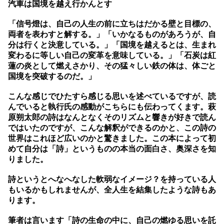
汽車は国境を越え行かんとす
「信号燈は、自己の人生の前に立ちはだかる壁と目標の、
両者を表わすと解する。」「いかなるものがあろうが、自
分は行くと決意している。」「国境を越えるとは、生まれ
変わるに等しい自己の変革を意味している。」「石炭は紅
蓮の炎として燃えさかり、その猛々しい鉄の体は、体ごと
国境を突破するのだ。」
こんな感じでひたすら感じる思いを述べているですが、読
んでいると執行氏の感動がこちらにも伝わってくます。萩
原朔太郎の詩はなんとなくそのリズムと響きが好きで読ん
ではいたのですが、こんな解釈ができるのかと、この詩の
世界はこれほど広いのかと驚きました。この本によって初
めて自分は「詩」というものの本当の面白さ、奥深さを知
りました。
詩というとへなへなした軟弱なイメージ？を持っている人
もいるかもしれませんが、全人生を結集したような詩もあ
ります。
筆者は言います「詩の生命の中に、自己の燃ゆる思いを託