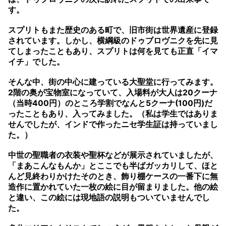
す。
スプリトもまた歴史のある町で、旧市街は世界遺産に登録
されています。しかし、横綱級のドゥブロヴニクを先に見
てしまったこともあり、スプリトは何を見ても正直「イマ
イチ」でした。
そんな中、街の中心に建っている大聖堂に行ってみます。
2階の奥が宝物室になっていて、入場料が大人は20クーナ
（当時400円）のところ学割でなんと5クーナ(100円)だ
ったこともあり、入ってみました。（私は学生ではありま
せんでしたが、インドで作ったニセ学生証は持っていまし
た。）
中世の聖職者の衣装や聖杯などが展示されていましたが、
「まあこんなもんか」とここでも半ばガッカリして、ほと
んど見終わりかけたそのとき、飾り棚ケースの一番下に無
造作に置かれていた一枚の絵に目が留まりました。他の絵
と違い、この絵には現地語の説明もついていませんでし
た。