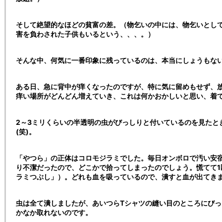
そして絶望的なほどの貧富の差。（物乞いの中には、物乞いとし
害を負わされた子供もいるという、、、。）
そんな中、何気に一番印象に残っているのは、本当にしょうもな
ある日、急に背中が痒くなったのですが、特に気に留めもせず、放
痒い場所がどんどん増えていき、これは何かおかしいと思い、着
2～3ミリくらいの半透明の虫がびっしりと付いているのを見たと
(笑)。
「やつら」の正体はコロモジラミでした。毎日オンボロで汚い安
り不潔だったので、どこかで拾ってしまったのでしょう。慌てて1
ラミつぶし」）。どれも血を吸っているので、潰すと血が出てき
虫は全て潰しましたが、あいつらTシャツの縫い目のところにび
かなか取れないのです。