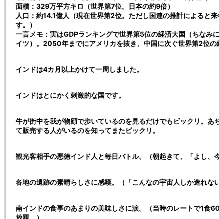
面積：329万平方キロ（世界第7位。日本の約9倍）
人口：約14.1億人（現在世界第2位。ただし国連の推計によると
す。）
一言メモ：実はGDPランキングで世界第5位の経済大国（ちなみ
イツ）。2050年までにアメリカを抜き、中国に次ぐ世界第2位
インドは4カ月以上かけて一周しました。
インドはとにかく刺激的な国です。
牛が街中を我が物顔で歩いているのを見るだけでもビックリ。あ
て販売する人がいるのを知ってまたビックリ。
観光客相手の悪徳インド人と毎日バトル。（朝起きて、「よし、今
各地の遺跡の素晴らしさに感嘆。（「こんなの宇宙人しか造れな
南インドの食事のあまりの美味しさに涙。（当時のレートで1食6
放題。）