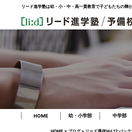
リード進学塾は幼・小・中・高一貫教育で
子どもたちの輝
幼・小学部
中学部
HOME
HOME
>
ブログ
> リード通信Vol.12 バッ