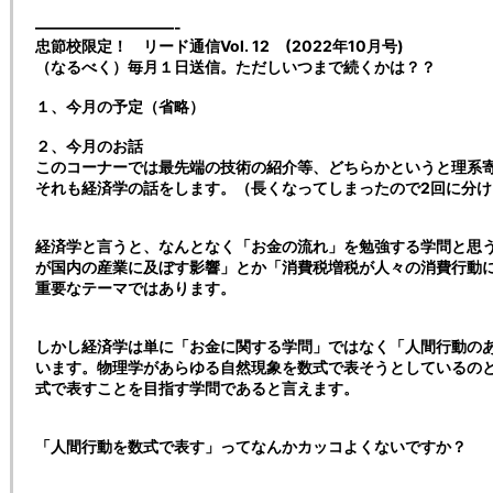
—————————-
忠節校限定！ リード通信Vol. 12 (2022年10月号)
（なるべく）毎月１日送信。ただしいつまで続くかは？？
１、今月の予定（省略）
２、今月のお話
このコーナーでは最先端の技術の紹介等、どちらかというと理系
それも経済学の話をします。（長くなってしまったので2回に分
経済学と言うと、なんとなく「お金の流れ」を勉強する学問と思
が国内の産業に及ぼす影響」とか「消費税増税が人々の消費行動
重要なテーマではあります。
しかし経済学は単に「お金に関する学問」ではなく「人間行動の
います。物理学があらゆる自然現象を数式で表そうとしているの
式で表すことを目指す学問であると言えます。
「人間行動を数式で表す」ってなんかカッコよくないですか？