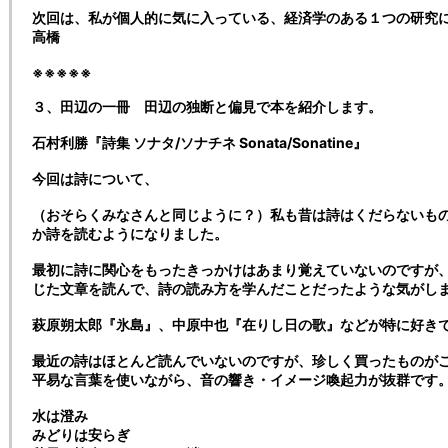
次回は、私が個人的に気に入っている、経済学のある１つの研究
高橋
※※※※※
３、田辺の一冊 田辺の独断と偏見で本を紹介します。
石村利勝『詩集 ソナタ/ソナチネ Sonata/Sonatine』
今回は詩について、
（おそらくみなさんと同じように？）私も昔は詩はくだらないも
か詩を読むようになりました。
最初に詩に関心をもったきっかけはあまり覚えていないのですが
じた文章を読んで、詩の読み方を学んだことだったような気がし
萩原朔太郎『氷島』、中原中也『在りし日の歌』などが特に好き
最近の詩はほとんど読んでいないのですが、珍しく買ったものが
平易な言葉を使いながら、音の響き・イメージ喚起力が抜群です
水は澄み
みどりは安らぎ