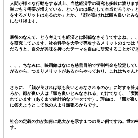
人間が様々な行動をする以上、当然経済学の研究も多岐に渡りま
巣ごもり需要が増えている、というのは果たして本当だろうか」
をするメリットはあるのか」とか、「顔が良ければ頭も良いとみ
になり得ます。
最後のなんて、どう考えても経済とは関係なさそうですよね、、
を研究しています。社会科学を大学で専攻するメリットの１つは
だろうと、自分が興味を持ったテーマを自由に研究することがで
、、、ちなみに、映画館はなにも慈善目的で学割料金を設定して
がるから、つまりメリットがあるからやっており、これはちゃん
さらに、「顔が良ければ頭も良いとみなされるのか」に対する答え
ろか、顔が良い人は「頭も良いとみなされる」だけでなく、「実
れています（あくまで統計的なデータです）。理由は、「頭が良
に答えようとして他の人より頑張るからです。
社会の定義の力が如何に絶大かを示す１つの良い例ですね。世の
す。