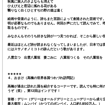
秋風に旅人のさよならも消えて
ひえびえと窓辺に搖れる花がある
翳りなく白くひとすぢの野の道は遠く
絵画や音楽のように、詩もまた言語によって創造された芸術です
明が必要なものでもありません。何回か声にだして読んでみて、
取るものです。
みなさんもそのうち好きな詩が一つ見つかれば、そこから新しい
最近はほとんど詩が読まれなくなってしまいましたが、日本では
にはスサノオノミコトの詠んだという歌があります。
八雲立つ 出雲八重垣 妻ごみに 八重垣つくる その八重垣を
※※※※※
４、おまけ（高橋の世界各国つれづれ訪問記）
高橋が過去に訪れた国を紹介するコーナーです。読んでも特に何
うぞ（笑）。第12回はインドです！
首都：デリー（デリーはオールドデリーとニューデリーから成り
最大都市：ムンバイ（かつてのボンベイ。人口約1,850万人。）