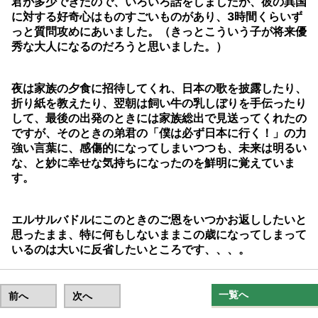
君が多少できたので、いろいろ話をしましたが、彼の異国
に対する好奇心はものすごいものがあり、3時間くらいず
っと質問攻めにあいました。（きっとこういう子が将来優
秀な大人になるのだろうと思いました。）
夜は家族の夕食に招待してくれ、日本の歌を披露したり、
折り紙を教えたり、翌朝は飼い牛の乳しぼりを手伝ったり
して、最後の出発のときには家族総出で見送ってくれたの
ですが、そのときの弟君の「僕は必ず日本に行く！」の力
強い言葉に、感傷的になってしまいつつも、未来は明るい
な、と妙に幸せな気持ちになったのを鮮明に覚えていま
す。
エルサルバドルにこのときのご恩をいつかお返ししたいと
思ったまま、特に何もしないままこの歳になってしまって
いるのは大いに反省したいところです、、、。
一覧へ
前へ
次へ