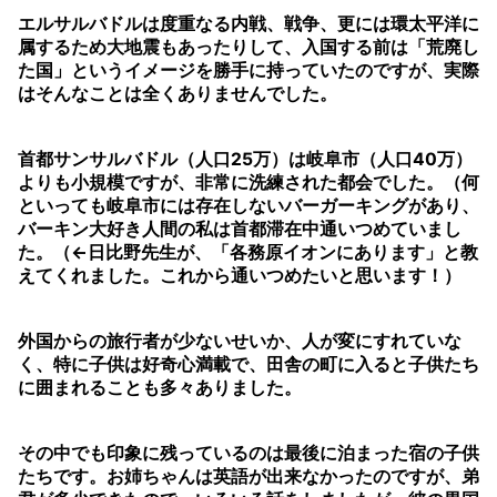
エルサルバドルは度重なる内戦、戦争、更には環太平洋に
属するため大地震もあったりして、入国する前は「荒廃し
た国」というイメージを勝手に持っていたのですが、実際
はそんなことは全くありませんでした。
首都サンサルバドル（人口25万）は岐阜市（人口40万）
よりも小規模ですが、非常に洗練された都会でした。（何
といっても岐阜市には存在しないバーガーキングがあり、
バーキン大好き人間の私は首都滞在中通いつめていまし
た。（←日比野先生が、「各務原イオンにあります」と教
えてくれました。これから通いつめたいと思います！）
外国からの旅行者が少ないせいか、人が変にすれていな
く、特に子供は好奇心満載で、田舎の町に入ると子供たち
に囲まれることも多々ありました。
その中でも印象に残っているのは最後に泊まった宿の子供
たちです。お姉ちゃんは英語が出来なかったのですが、弟