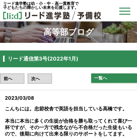
リード進学塾は幼・小・中・高一貫教育で
子どもたちの輝かしい未来を応援します。
高等部ブログ
リード通信第3号(2022年1月)
一覧へ
前へ
次へ
2023/03/08
こんちには。忠節校舎で英語を担当している高橋です。
本当に本当に多くの生徒が合格を勝ち取ってくれて喜び一
杯ですが、その一方で残念ながら不合格だった生徒もいる
ので、後期に向けて出来る限りのサポートをしてます。