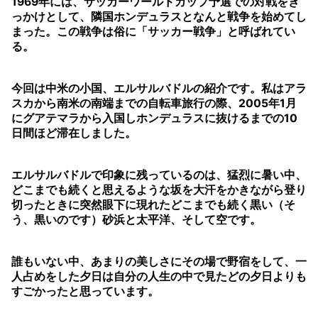
1969年には、サッカーワールドカップ予選での対戦をき
っかけとして、隣国ホンデュラスとなんと戦争を始めてし
まった。この戦争は俗に「サッカー戦争」と呼ばれてい
る。
今回は中米の小国、エルサルバドルの紹介です。私はアラ
スカから南米の南端までの自転車旅行の際、2005年1月
にグアテマラから入国しホンデュラスに抜けるまでの10
日間ほど滞在しました。
エルサルバドルで印象に残っているのは、猛烈に暑い中、
どこまでも続くと思えるような坂を大汗をかきながら登り
切ったときに突然眼下に現れたどこまでも続く黒い（そ
う、黒いのです）砂浜と太平洋、そして空です。
誰もいない中、あまりの美しさにその場で野宿をして、一
人占めをした夕日は自分の人生の中で見たどの夕日よりも
すごかったと思っています。